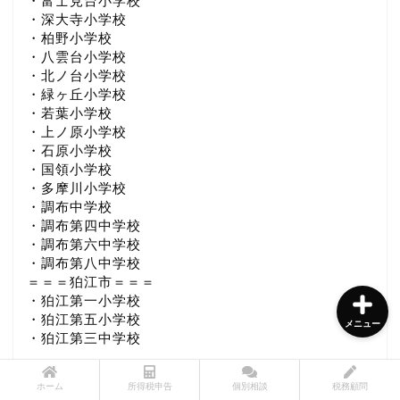
・富士見台小学校
・深大寺小学校
・柏野小学校
・八雲台小学校
所得税申告書作成サービス
・北ノ台小学校
・緑ヶ丘小学校
・若葉小学校
個別相談サービス
・上ノ原小学校
・石原小学校
・国領小学校
税務顧問サービス
・多摩川小学校
・調布中学校
メニュー診断チャート
・調布第四中学校
・調布第六中学校
・調布第八中学校
＝＝＝狛江市＝＝＝
・狛江第一小学校
・狛江第五小学校
メニュー
・狛江第三中学校
ホーム
所得税申告
個別相談
税務顧問