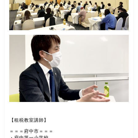
【租税教室講師】
＝＝＝府中市＝＝＝
・府中第一小学校