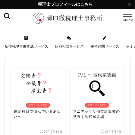
税理士プロフィールはこちら
所得税申告書作成サービス
個別相談サービス
税務顧問サービス
セミ
フリーランス向け
フリーランス向け
勘定科目で悩んでいるあな
マニアックな損益計算書の
たへ
見方｜地代家賃編
2020年2月14日
2019年5月7日