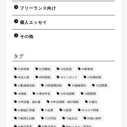
フリーランス向け
個人エッセイ
その他
タグ
01所得税
02消費税
03住民税
04事業税
06法人税
09印紙税
10インボイス
11扶養控除
所得税申告書作成サービス
12配偶者控除
13医療費控除
14減価償却
15交際費
18保険
21青色申告
22年末調整
24開業費
個別相談サービス
31申請書・届出書
32申告期限・納付期限
33還付
税務顧問サービス
42損益計算書
51起業
52副業
54コロナ関連
71税理士試験
72大学院
73会社法
82税の雑学
メニュー診断チャート
91株式研究
92株主総会
99セミナー・講演会