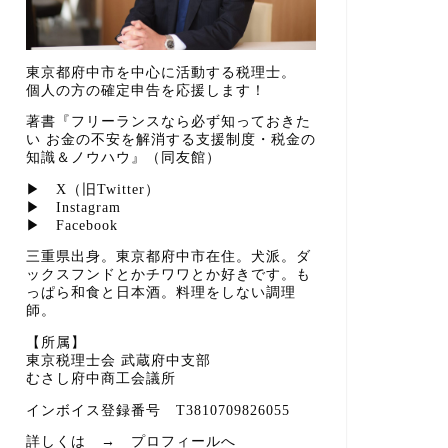
東京都府中市を中心に活動する税理士。
個人の方の確定申告を応援します！
著書『フリーランスなら必ず知っておきた
い お金の不安を解消する支援制度・税金の
知識＆ノウハウ』（同友館）
▶
X（旧Twitter）
▶
Instagram
▶
Facebook
三重県出身。東京都府中市在住。犬派。ダ
ックスフンドとかチワワとか好きです。も
っぱら和食と日本酒。料理をしない調理
師。
【所属】
東京税理士会 武蔵府中支部
むさし府中商工会議所
インボイス登録番号 T3810709826055
詳しくは →
プロフィールへ